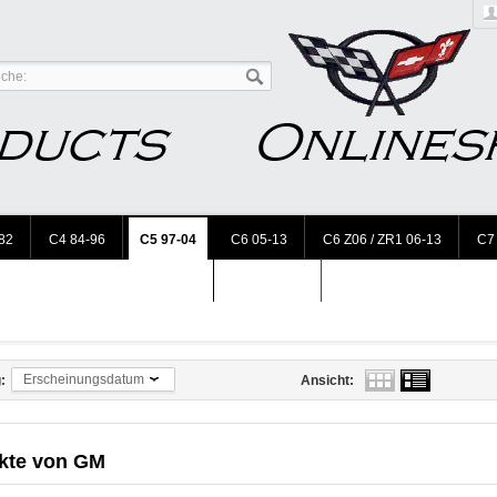
82
C4 84-96
C5 97-04
C6 05-13
C6 Z06 / ZR1 06-13
C7
Accessories
Erscheinungsdatum
:
Ansicht:
kte von
GM