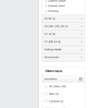
Zubehör außen
Zubehör innen
Zündung
C6 05-13
C6 Z06 / ZR1 06-13
C7 14-18
C7 Z06 14-18
Gebrauchtteile
Accessories
Filtern nach:
Hersteller
AC-Delco (20)
Baer (2)
Cardone (1)