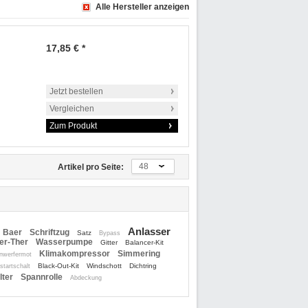
Alle Hersteller anzeigen
17,85 € *
Jetzt bestellen
Vergleichen
Zum Produkt
48
Artikel pro Seite:
Anlasser
Baer
Schriftzug
Satz
Bypass
er-Ther
Wasserpumpe
Gitter
Balancer-Kit
Klimakompressor
Simmering
inwerfermot
Black-Out-Kit
Windschott
Dichtring
startschalt
lter
Spannrolle
Abdeckung