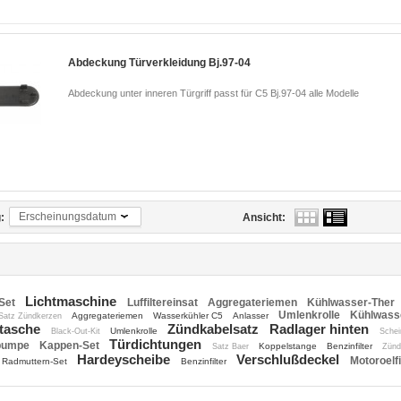
Abdeckung Türverkleidung Bj.97-04
Abdeckung unter inneren Türgriff passt für C5 Bj.97-04 alle Modelle
Erscheinungsdatum
:
Ansicht:
Lichtmaschine
Set
Luffiltereinsat
Aggregateriemen
Kühlwasser-Ther
Umlenkrolle
Kühlwass
Aggregateriemen
Wasserkühler C5
Anlasser
Satz Zündkerzen
tasche
Zündkabelsatz
Radlager hinten
Umlenkrolle
Black-Out-Kit
Sche
Türdichtungen
pumpe
Kappen-Set
Koppelstange
Benzinfilter
Satz Baer
Zünd
Hardeyscheibe
Verschlußdeckel
Motoroelfi
Radmuttern-Set
Benzinfilter