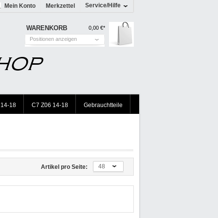
Service/Hilfe
Mein Konto
Merkzettel
WARENKORB
0,00 €*
Positionen anzeigen
 14-18
C7 Z06 14-18
Gebrauchtteile
48
Artikel pro Seite: