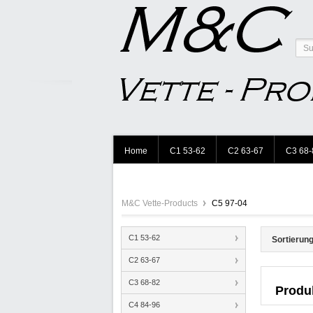
Home
C1 53-62
C2 63-67
C3 68-
M&C Vette-Products
C5 97-04
C1 53-62
Sortierung
C2 63-67
C3 68-82
Produ
C4 84-96