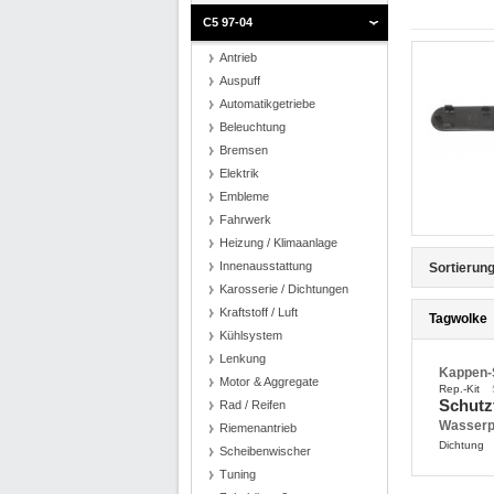
C5 97-04
Antrieb
Auspuff
Automatikgetriebe
Beleuchtung
Bremsen
Elektrik
Embleme
Fahrwerk
Heizung / Klimaanlage
Innenausstattung
Sortierung
Karosserie / Dichtungen
Kraftstoff / Luft
Tagwolke
Kühlsystem
Lenkung
Kappen-
Motor & Aggregate
Rep.-Kit
Schutz
Rad / Reifen
Wasser
Riemenantrieb
Dichtung
Scheibenwischer
Tuning