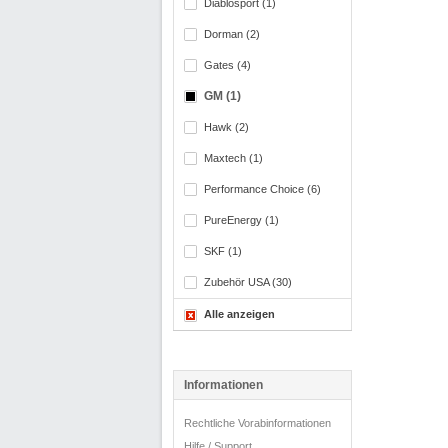
Diablosport (1)
Dorman (2)
Gates (4)
GM (1)
Hawk (2)
Maxtech (1)
Performance Choice (6)
PureEnergy (1)
SKF (1)
Zubehör USA (30)
Alle anzeigen
Informationen
Rechtliche Vorabinformationen
Hilfe / Support