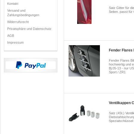
Kontakt
Satz Gitter für di
Versand und
Seiten. passt fü
Zahlungsbedingungen
Widerrufsrecht
Privatsphäre und Datenschutz
AGB
Impressum
Fender Flares 
Fender Flares Bill
hochwertig und ed
Bj.05-13 - nur US
Sport / ZR1
Ventilkappen C
Satz (4St.) Venti
Diebstahlsichrun
Spezialschlüssel