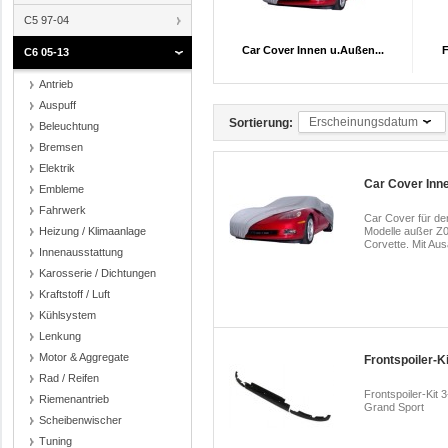
C5 97-04
Car Cover Innen u.Außen...
F
C6 05-13
Antrieb
Auspuff
Erscheinungsdatum
Sortierung:
Beleuchtung
Bremsen
Elektrik
Car Cover Inn
Embleme
Fahrwerk
Car Cover für de
Heizung / Klimaanlage
Modelle außer Z06
Corvette. Mit Aus
Innenausstattung
Karosserie / Dichtungen
Kraftstoff / Luft
Kühlsystem
Lenkung
Motor & Aggregate
Frontspoiler-Ki
Rad / Reifen
Frontspoiler-Kit 
Riemenantrieb
Grand Sport
Scheibenwischer
Tuning