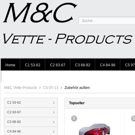
Home
C1 53-62
C2 63-67
C3 68-82
C4 84-96
C5 97
M&C Vette-Products
C6 05-13
Zubehör außen
C1 53-62
Topseller
C2 63-67
1
C3 68-82
C4 84-96