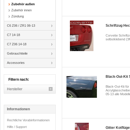
Zubehör außen
Zubehör innen
Zündung
Schriftzug Hec
C6 Z06 / ZR1 06-13
C7 14-18
Corvette Schriftz
selbstklebend (3
C7 Z06 14-18
Gebrauchtteile
Accessories
Black-Out-Kit 
Filtern nach:
Black-Out-Kit für
Hersteller
Acrylglasscheiben
05-13 alle Mode
Informationen
Rechtliche Vorabinformationen
Hilfe / Support
Gitter Kotflüge