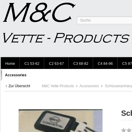
Home
C1 53-62
C2 63-67
C3 68-82
C4 84-96
C5 97
Accessories
Zur Übersicht
M&C Vette-Products
Accessories
Schlüsselanhän
Sc