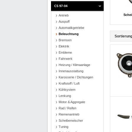
C5 97-04
Schei
Antrieb
Auspuff
Automatikgetriebe
Beleuchtung
Sortierung
Bremsen
Elektrik
Embleme
Fahrwerk
Heizung / Klimaanlage
Innenausstattung
Karosserie / Dichtungen
Kraftstoff / Luft
Kühlsystem
Lenkung
Motor & Aggregate
Rad / Reifen
Riemenantrieb
Scheibenwischer
Tuning