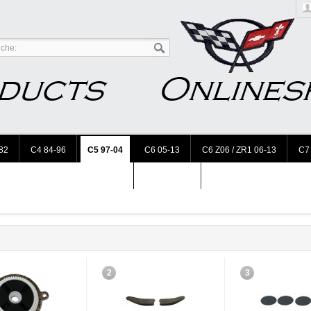
82
C4 84-96
C5 97-04
C6 05-13
C6 Z06 / ZR1 06-13
C7
Accessories
2
3