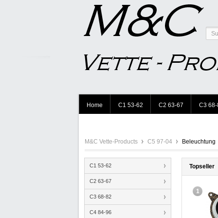
Home
C1 53-62
C2 63-67
C3 68-
M&C Vette-Products
C5 97-04
Beleuchtung
C1 53-62
Topseller
C2 63-67
1
C3 68-82
C4 84-96