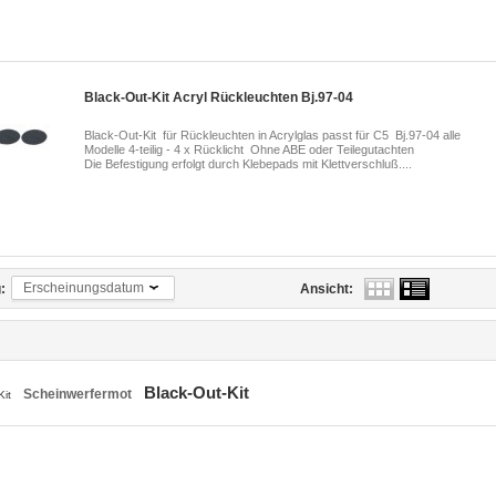
Black-Out-Kit Acryl Rückleuchten Bj.97-04
Black-Out-Kit für Rückleuchten in Acrylglas passt für C5 Bj.97-04 alle
Modelle 4-teilig - 4 x Rücklicht Ohne ABE oder Teilegutachten
Die Befestigung erfolgt durch Klebepads mit Klettverschluß....
Erscheinungsdatum
:
Ansicht:
Black-Out-Kit
Scheinwerfermot
Kit