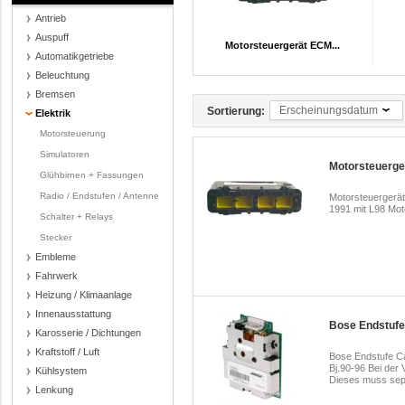
Antrieb
Auspuff
Motorsteuergerät ECM...
Automatikgetriebe
Beleuchtung
Bremsen
Erscheinungsdatum
Sortierung:
Elektrik
Motorsteuerung
Simulatoren
Motorsteuerge
Glühbirnen + Fassungen
Radio / Endstufen / Antenne
Motorsteuergerät
1991 mit L98 Moto
Schalter + Relays
Stecker
Embleme
Fahrwerk
Heizung / Klimaanlage
Innenausstattung
Bose Endstufe 
Karosserie / Dichtungen
Kraftstoff / Luft
Bose Endstufe Ca
Bj.90-96 Bei der 
Kühlsystem
Dieses muss sepe
Lenkung