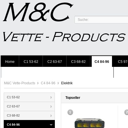
Home
C1 53-62
C2 63-67
C3 68-82
C4 84-96
C5 97
Acces
M&C Vette-Products
C4 84-96
Elektrik
C1 53-62
Topseller
C2 63-67
1
C3 68-82
C4 84-96