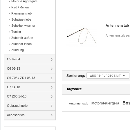
Motor & Aggregate
Rad / Reifen
Riemenantrieb
Schaltgetriebe
Antennenstab 
Scheibenwischer
Tuning
Antennenstab pas
Zubehör außen
Zubehör innen
Zündung
C5 97-04
C6 05-13
Erscheinungsdatum
Sortierung:
C6 Z06 / ZR1 06-13
C7 14-18
Tagwolke
C7 Z06 14-18
Bos
Motorsteuergerä
Antennenstab
Gebrauchtteile
Accessories