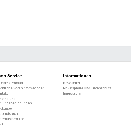
op Service
Informationen
fektes Produkt
Newsletter
chtliche Vorabinformationen
Privatsphäre und Datenschutz
ntakt
Impressum
rsand und
hlungsbedingungen
ckgabe
derrufsrecht
derrufsformular
GB