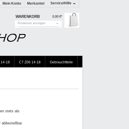
Service/Hilfe
Mein Konto
Merkzettel
WARENKORB
0,00 €*
Positionen anzeigen
 14-18
C7 Z06 14-18
Gebrauchtteile
en stets als
r abbestellbar.