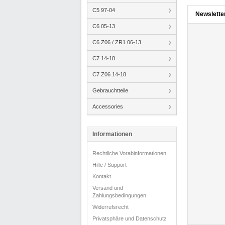
C5 97-04
Newslette
C6 05-13
C6 Z06 / ZR1 06-13
C7 14-18
C7 Z06 14-18
Gebrauchtteile
Accessories
Informationen
Rechtliche Vorabinformationen
Hilfe / Support
Kontakt
Versand und
Zahlungsbedingungen
Widerrufsrecht
Privatsphäre und Datenschutz