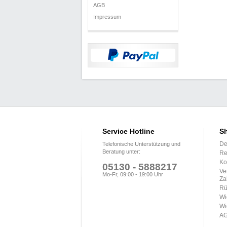
AGB
Impressum
Service Hotline
Sh
De
Telefonische Unterstützung und
Beratung unter:
Re
Ko
05130 - 5888217
Ve
Mo-Fr, 09:00 - 19:00 Uhr
Za
Rü
Wi
Wi
A