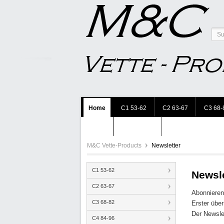
Home
C1 53-62
C2 63-67
C3 68-
Accessories
M&C Vette-Products
Newsletter
C1 53-62
Newsl
C2 63-67
Abonnieren
C3 68-82
Erster über
Der Newslet
C4 84-96