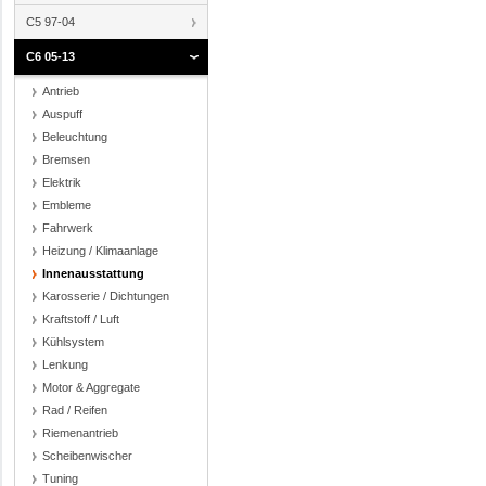
C5 97-04
C6 05-13
Antrieb
Auspuff
Beleuchtung
Bremsen
Elektrik
Embleme
Fahrwerk
Heizung / Klimaanlage
Innenausstattung
Karosserie / Dichtungen
Kraftstoff / Luft
Kühlsystem
Lenkung
Motor & Aggregate
Rad / Reifen
Riemenantrieb
Scheibenwischer
Tuning