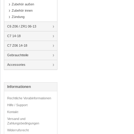
Zubehör außen
Zubehör innen
Zündung
C6 Z06 / ZR1 06-13
C7 14-18
C7 Z06 14-18
Gebrauchtteile
Accessories
Informationen
Rechtliche Vorabinformationen
Hilfe / Support
Kontakt
Versand und
Zahlungsbedingungen
Widerrufsrecht