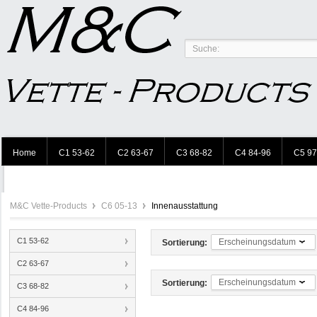
Home
C1 53-62
C2 63-67
C3 68-82
C4 84-96
C5 97
M&C Vette-Products
C6 05-13
Innenausstattung
C1 53-62
Erscheinungsdatum
Sortierung:
C2 63-67
Erscheinungsdatum
Sortierung:
C3 68-82
C4 84-96