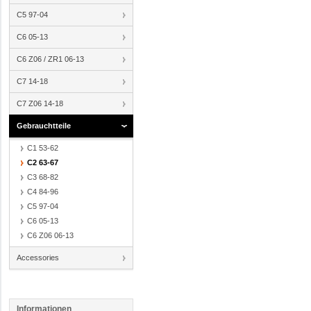
C5 97-04
C6 05-13
C6 Z06 / ZR1 06-13
C7 14-18
C7 Z06 14-18
Gebrauchtteile
C1 53-62
C2 63-67
C3 68-82
C4 84-96
C5 97-04
C6 05-13
C6 Z06 06-13
Accessories
Informationen