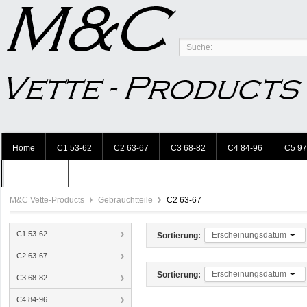
Home
C1 53-62
C2 63-67
C3 68-82
C4 84-96
C5 97
Accessories
M&C Vette-Products
Gebrauchtteile
C2 63-67
C1 53-62
Erscheinungsdatum
Sortierung:
C2 63-67
Erscheinungsdatum
Sortierung:
C3 68-82
C4 84-96