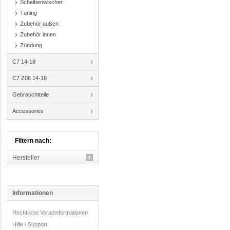
Scheibenwischer
Tuning
Zubehör außen
Zubehör innen
Zündung
C7 14-18
C7 Z06 14-18
Gebrauchtteile
Accessories
Filtern nach:
Hersteller
Informationen
Rechtliche Vorabinformationen
Hilfe / Support