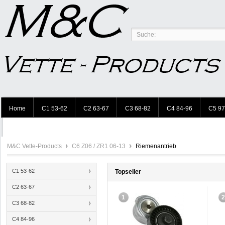
Home
C1 53-62
C2 63-67
C3 68-82
C4 84-96
C5 97
M&C Vette-Products
C6 Z06 / ZR1 06-13
Riemenantrieb
C1 53-62
Topseller
C2 63-67
1
C3 68-82
C4 84-96