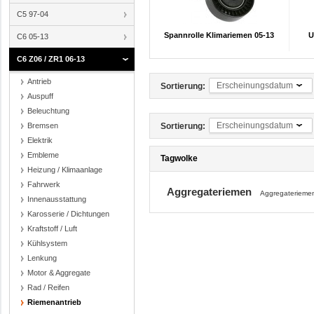
C5 97-04
Spannrolle Klimariemen 05-13
U
C6 05-13
C6 Z06 / ZR1 06-13
Antrieb
Erscheinungsdatum
Sortierung:
Auspuff
Beleuchtung
Erscheinungsdatum
Bremsen
Sortierung:
Elektrik
Embleme
Tagwolke
Heizung / Klimaanlage
Fahrwerk
Aggregateriemen
Aggregateriem
Innenausstattung
Karosserie / Dichtungen
Kraftstoff / Luft
Kühlsystem
Lenkung
Motor & Aggregate
Rad / Reifen
Riemenantrieb