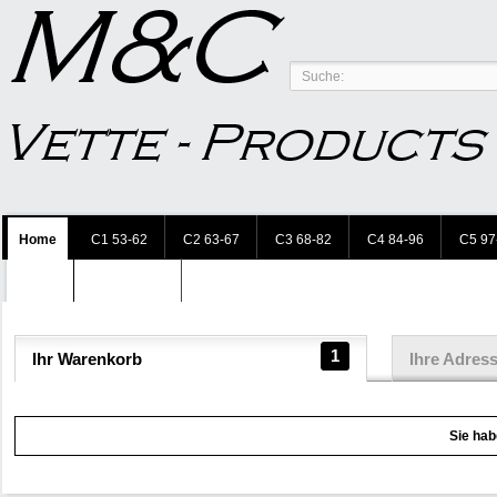
Home
C1 53-62
C2 63-67
C3 68-82
C4 84-96
C5 97
Accessories
1
Ihr Warenkorb
Ihre Adres
Sie hab