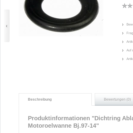
Bewe
Frag
Arti
Auf 
Arti
Beschreibung
Bewertungen (0)
Produktinformationen "Dichtring Ab
Motoroelwanne Bj.97-14"