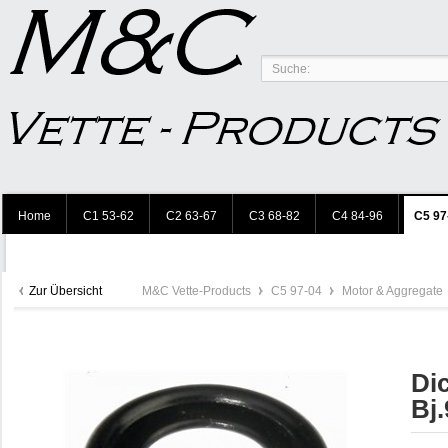
Home
C1 53-62
C2 63-67
C3 68-82
C4 84-96
C5 97
Zur Übersicht
M&C Vette-Products
C5 97-04
Motor & Aggregate
Di
Bj.