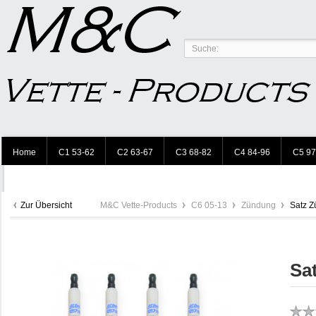
Home
C1 53-62
C2 63-67
C3 68-82
C4 84-96
C5 97
Zur Übersicht
M&C Vette-Products
C6 05-13
Zündung
Satz Z
Sa