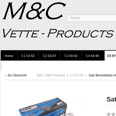
Home
C1 53-62
C2 63-67
C3 68-82
C4 84-96
C5 97
Zur Übersicht
M&C Vette-Products
C5 97-04
Satz Bremsklötze 
Sa